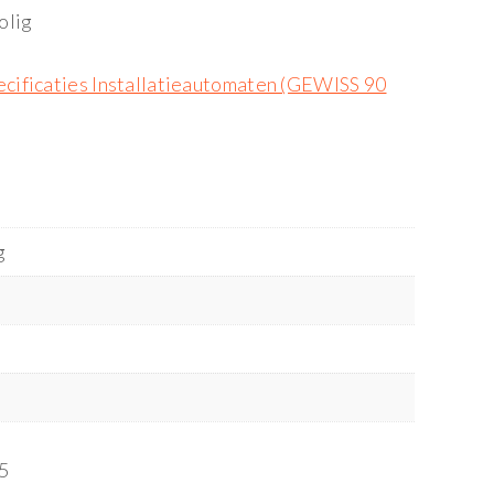
olig
cificaties Installatieautomaten (GEWISS 90
g
5