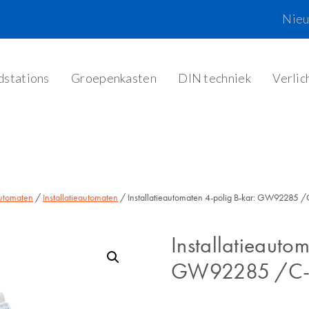
Nie
dstations
Groepenkasten
DIN techniek
Verlic
utomaten
/
Installatieautomaten
/ Installatieautomaten 4-polig B-kar: GW92285
Installatieauto
GW92285 /C-