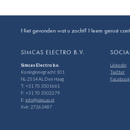
Footer
Niet gevonden wat u zocht? Neem gerust cont
SIMCAS ELECTRO B.V.
SOCIA
Simcas Electro b.v.
Linkedin
Koninginnegracht 101
Twitter
NL-2514 AL Den Haag
Facebook
T: +31 70 3501661
F: +31 70 3502279
E:
info@simcas.nl
Kvk: 27263487