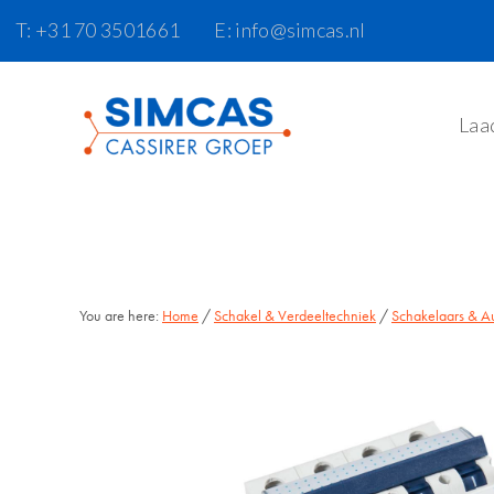
Door
Skip
T: +31 70 3501661
E: info@simcas.nl
naar
to
de
footer
hoofd
Laa
inhoud
You are here:
Home
/
Schakel & Verdeeltechniek
/
Schakelaars & A