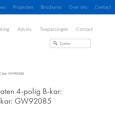
uws
Projecten
Brochures
Over ons
Contact
hting
Advies
Toepassingen
Contact
Zoeken
 /C-kar: GW92085
maten 4-polig B-kar:
kar: GW92085