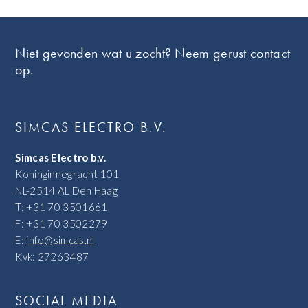
Footer
Niet gevonden wat u zocht? Neem gerust contact
op.
SIMCAS ELECTRO B.V.
Simcas Electro b.v.
Koninginnegracht 101
NL-2514 AL Den Haag
T: +31 70 3501661
F: +31 70 3502279
E:
info@simcas.nl
Kvk: 27263487
SOCIAL MEDIA