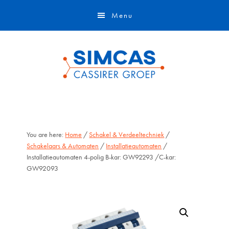
Door
Skip
Menu
naar
to
de
footer
hoofd
inhoud
You are here:
Home
/
Schakel & Verdeeltechniek
/
Schakelaars & Automaten
/
Installatieautomaten
/
Installatieautomaten 4-polig B-kar: GW92293 /C-kar:
GW92093