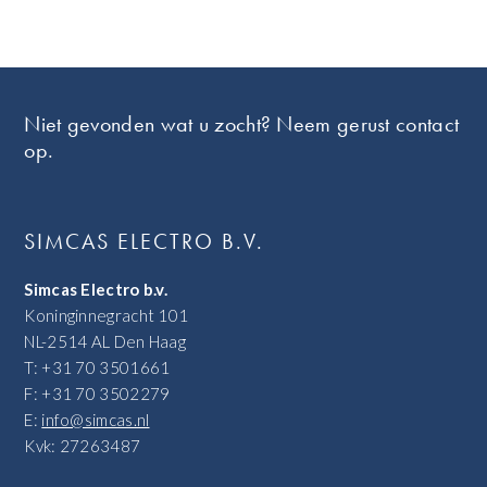
Footer
Niet gevonden wat u zocht? Neem gerust contact
op.
SIMCAS ELECTRO B.V.
Simcas Electro b.v.
Koninginnegracht 101
NL-2514 AL Den Haag
T: +31 70 3501661
F: +31 70 3502279
E:
info@simcas.nl
Kvk: 27263487