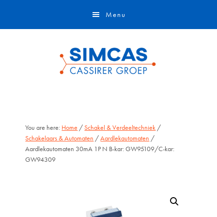
Door
Skip
Menu
naar
to
de
footer
hoofd
inhoud
You are here:
Home
/
Schakel & Verdeeltechniek
/
Schakelaars & Automaten
/
Aardlekautomaten
/
Aardlekautomaten 30mA 1P N B-kar: GW95109/C-kar:
GW94309