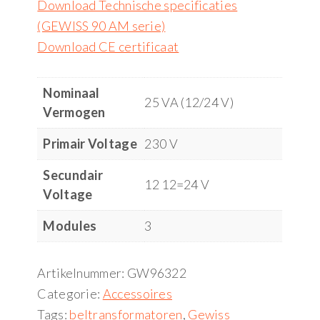
Download Technische specificaties
(GEWISS 90 AM serie)
Download CE certificaat
Nominaal
25 VA (12/24 V)
Vermogen
Primair Voltage
230 V
Secundair
12 12=24 V
Voltage
Modules
3
Artikelnummer:
GW96322
Categorie:
Accessoires
Tags:
beltransformatoren
,
Gewiss