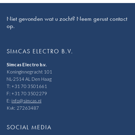
Footer
Niet gevonden wat u zocht? Neem gerust contact
op.
SIMCAS ELECTRO B.V.
Simcas Electro b.v.
Koninginnegracht 101
NL-2514 AL Den Haag
T: +31 70 3501661
F: +31 70 3502279
E:
info@simcas.nl
Kvk: 27263487
SOCIAL MEDIA