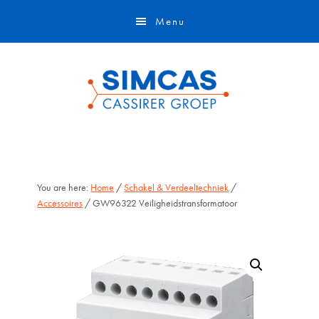
Door
Skip
Menu
naar
to
de
footer
hoofd
inhoud
You are here:
Home
/
Schakel & Verdeeltechniek
/
Accessoires
/ GW96322 Veiligheidstransformatoor