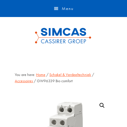
Door
Skip
Menu
naar
to
de
footer
hoofd
inhoud
You are here:
Home
/
Schakel & Verdeeltechniek
/
Accessoires
/ GW96339 Bio comfort