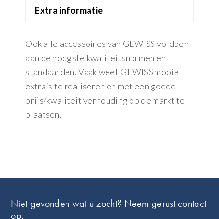
Extra informatie
Ook alle accessoires van GEWISS voldoen
aan de hoogste kwaliteitsnormen en
standaarden. Vaak weet GEWISS mooie
extra´s te realiseren en met een goede
prijs/kwaliteit verhouding op de markt te
plaatsen.
Footer
Niet gevonden wat u zocht? Neem gerust contact
op.