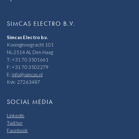
SIMCAS ELECTRO B.V.
Simcas Electro b.v.
Koninginnegracht 101
NL-2514 AL Den Haag
T: +31 70 3501661
F: +31 70 3502279
E:
info@simcas.nl
Kvk: 27263487
SOCIAL MEDIA
Linkedin
Twitter
Facebook