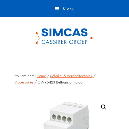
Door
Skip
Menu
naar
to
de
footer
hoofd
inhoud
You are here:
Home
/
Schakel & Verdeeltechniek
/
Accessoires
/ GW96423 Beltransformatoor