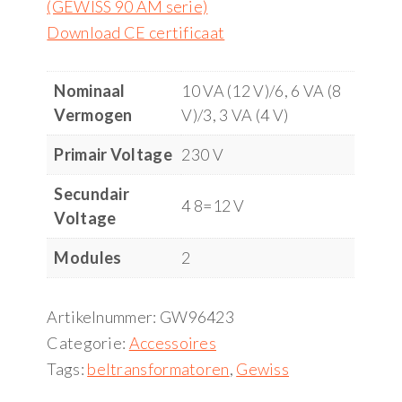
(GEWISS 90 AM serie)
Download CE certificaat
Nominaal
10 VA (12 V)/6, 6 VA (8
Vermogen
V)/3, 3 VA (4 V)
Primair Voltage
230 V
Secundair
4 8=12 V
Voltage
Modules
2
Artikelnummer:
GW96423
Categorie:
Accessoires
Tags:
beltransformatoren
,
Gewiss