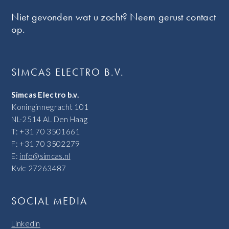
Niet gevonden wat u zocht? Neem gerust contact
op.
SIMCAS ELECTRO B.V.
Simcas Electro b.v.
Koninginnegracht 101
NL-2514 AL Den Haag
T: +31 70 3501661
F: +31 70 3502279
E:
info@simcas.nl
Kvk: 27263487
SOCIAL MEDIA
Linkedin