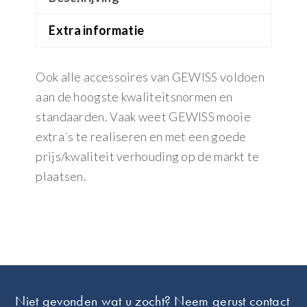
Extra informatie
Ook alle accessoires van GEWISS voldoen
aan de hoogste kwaliteitsnormen en
standaarden. Vaak weet GEWISS mooie
extra´s te realiseren en met een goede
prijs/kwaliteit verhouding op de markt te
plaatsen.
Footer
Niet gevonden wat u zocht? Neem gerust contact