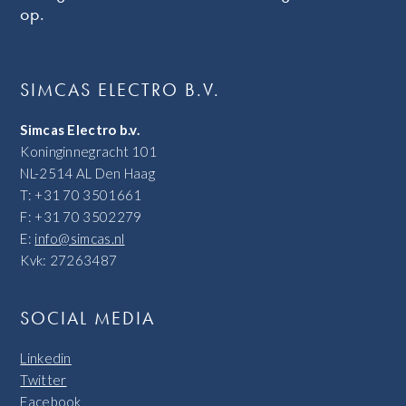
op.
SIMCAS ELECTRO B.V.
Simcas Electro b.v.
Koninginnegracht 101
NL-2514 AL Den Haag
T: +31 70 3501661
F: +31 70 3502279
E:
info@simcas.nl
Kvk: 27263487
SOCIAL MEDIA
Linkedin
Twitter
Facebook