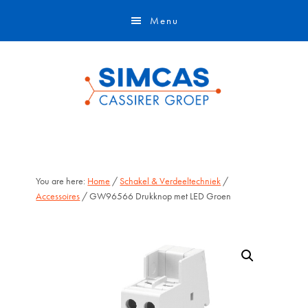
Door
Skip
Menu
naar
to
de
footer
hoofd
inhoud
You are here:
Home
/
Schakel & Verdeeltechniek
/
Accessoires
/ GW96566 Drukknop met LED Groen