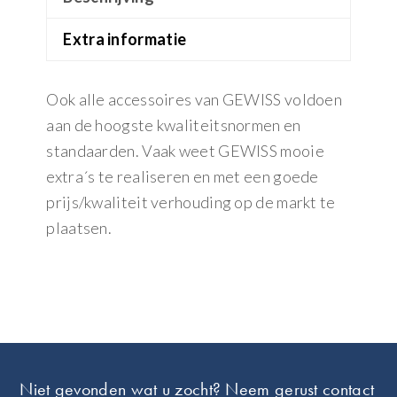
Extra informatie
Ook alle accessoires van GEWISS voldoen
aan de hoogste kwaliteitsnormen en
standaarden. Vaak weet GEWISS mooie
extra´s te realiseren en met een goede
prijs/kwaliteit verhouding op de markt te
plaatsen.
Footer
Niet gevonden wat u zocht? Neem gerust contact