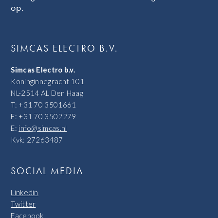
op.
SIMCAS ELECTRO B.V.
Simcas Electro b.v.
Koninginnegracht 101
NL-2514 AL Den Haag
T: +31 70 3501661
F: +31 70 3502279
E:
info@simcas.nl
Kvk: 27263487
SOCIAL MEDIA
Linkedin
Twitter
Facebook