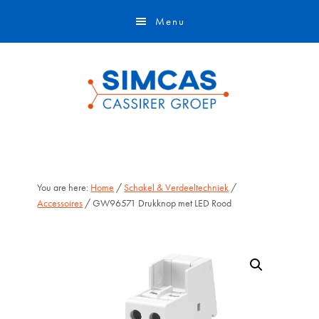
Door
Skip
Menu
naar
to
de
footer
hoofd
inhoud
You are here:
Home
/
Schakel & Verdeeltechniek
/
Accessoires
/ GW96571 Drukknop met LED Rood