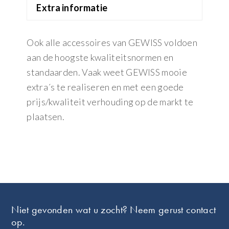
Extra informatie
Ook alle accessoires van GEWISS voldoen
aan de hoogste kwaliteitsnormen en
standaarden. Vaak weet GEWISS mooie
extra´s te realiseren en met een goede
prijs/kwaliteit verhouding op de markt te
plaatsen.
Footer
Niet gevonden wat u zocht? Neem gerust contact
op.