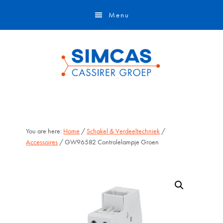
Door
Skip
Menu
naar
to
de
footer
hoofd
inhoud
You are here:
Home
/
Schakel & Verdeeltechniek
/
Accessoires
/ GW96582 Controlelampje Groen