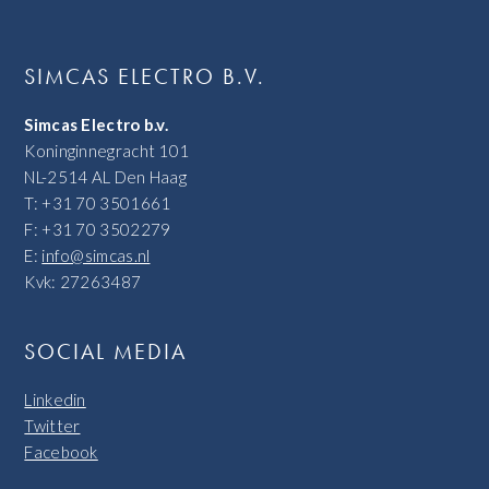
SIMCAS ELECTRO B.V.
Simcas Electro b.v.
Koninginnegracht 101
NL-2514 AL Den Haag
T: +31 70 3501661
F: +31 70 3502279
E:
info@simcas.nl
Kvk: 27263487
SOCIAL MEDIA
Linkedin
Twitter
Facebook