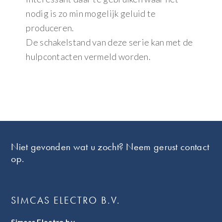
nodig is zo min mogelijk geluid te
produceren.
De schakelstand van deze serie kan met de
hulpcontacten vermeld worden.
Footer
Niet gevonden wat u zocht? Neem gerust contact
op.
SIMCAS ELECTRO B.V.
Simcas Electro b.v.