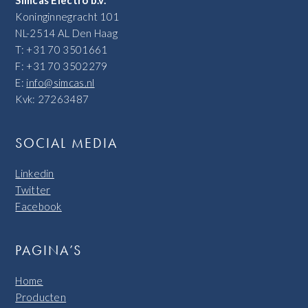
Koninginnegracht 101
NL-2514 AL Den Haag
T: +31 70 3501661
F: +31 70 3502279
E:
info@simcas.nl
Kvk: 27263487
SOCIAL MEDIA
Linkedin
Twitter
Facebook
PAGINA’S
Home
Producten