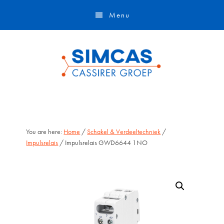
Door
Skip
Menu
naar
to
de
footer
hoofd
inhoud
You are here:
Home
/
Schakel & Verdeeltechniek
/
Impulsrelais
/ Impulsrelais GWD6644 1NO