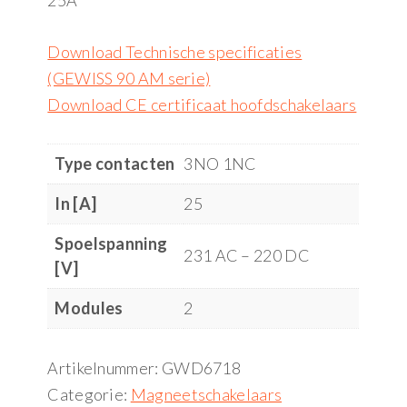
25A
Download Technische specificaties
(GEWISS 90 AM serie)
Download CE certificaat hoofdschakelaars
Type contacten
3NO 1NC
In [A]
25
Spoelspanning
231 AC – 220 DC
[V]
Modules
2
Artikelnummer:
GWD6718
Categorie:
Magneetschakelaars