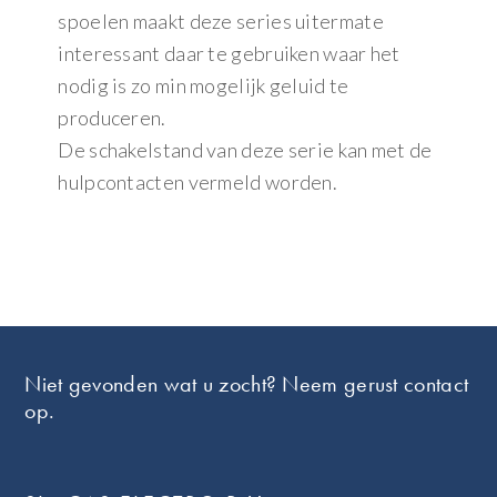
spoelen maakt deze series uitermate
interessant daar te gebruiken waar het
nodig is zo min mogelijk geluid te
produceren.
De schakelstand van deze serie kan met de
hulpcontacten vermeld worden.
Footer
Niet gevonden wat u zocht? Neem gerust contact
op.