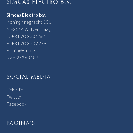
SIMCAS ELECTRO B.V.
Simcas Electro b.v.
Koninginnegracht 101
NL-2514 AL Den Haag
T: +31 70 3501661
F: +31 70 3502279
E:
info@simcas.nl
Kvk: 27263487
SOCIAL MEDIA
Linkedin
Twitter
Facebook
PAGINA’S