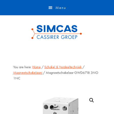
Door
Skip
Menu
naar
to
de
footer
hoofd
inhoud
You are here:
Home
/
Schakel & Verdeeltechniek
/
Magneetschakelaars
/ Magneetschakelaar GWD6718 3NO
1NC