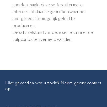
spoelen maakt deze series uitermate
interessant daar te gebruiken waar het
nodig is zo min mogelijk geluid te
produceren.
De schakelstand van deze serie kan met de
hulpcontacten vermeld worden.
Footer
Niet gevonden wat u zocht? Neem gerust contact
op.