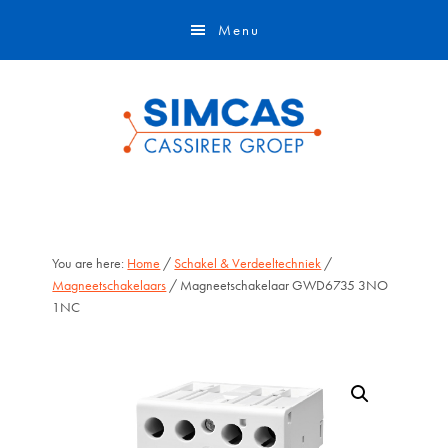
Door
Skip
Menu
naar
to
de
footer
hoofd
inhoud
You are here:
Home
/
Schakel & Verdeeltechniek
/
Magneetschakelaars
/ Magneetschakelaar GWD6735 3NO
1NC