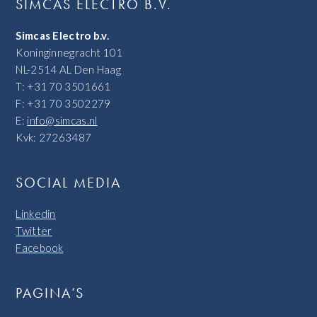
SIMCAS ELECTRO B.V.
Simcas Electro b.v.
Koninginnegracht 101
NL-2514 AL Den Haag
T: +31 70 3501661
F: +31 70 3502279
E:
info@simcas.nl
Kvk: 27263487
SOCIAL MEDIA
Linkedin
Twitter
Facebook
PAGINA’S