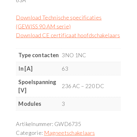
63A
Download Technische specificaties
(GEWISS 90 AM serie)
Download CE certificaat hoofdschakelaars
Type contacten
3NO 1NC
In [A]
63
Spoelspanning
236 AC – 220 DC
[V]
Modules
3
Artikelnummer:
GWD6735
Categorie:
Magneetschakelaars