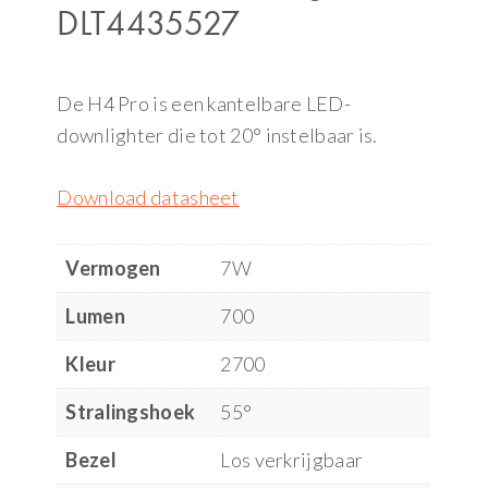
DLT4435527
De H4 Pro is een kantelbare LED-
downlighter die tot 20° instelbaar is.
Download datasheet
Vermogen
7W
Lumen
700
Kleur
2700
Stralingshoek
55°
Bezel
Los verkrijgbaar