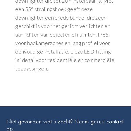
downlighter die tot 20 ° instelbaar is. Met
een 55° stralingshoek geeft deze
downlighter een brede bundel die zeer
geschikt is voor het gericht verlichten en
aanlichten van objecten of ruimten. IP65
voor badkamerzones en laag profiel voor
eenvoudige installatie. Deze LED-fitting
is ideaal voor residentiële en commerciële
toepassingen.
Footer
Niet gevonden wat u zocht? Neem gerust contact
op.