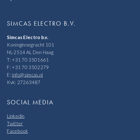
SIMCAS ELECTRO B.V.
Simcas Electro b.v.
Koninginnegracht 101
NL-2514 AL Den Haag
T: +31 70 3501661
F: +31 70 3502279
E:
info@simcas.nl
Kvk: 27263487
SOCIAL MEDIA
Linkedin
Twitter
Facebook