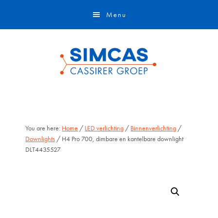
Door
Skip
Menu
naar
to
de
footer
hoofd
inhoud
You are here:
Home
/
LED verlichting
/
Binnenverlichting
/
Downlights
/ H4 Pro 700, dimbare en kantelbare downlight
DLT4435527