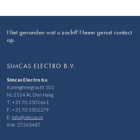
Footer
Niet gevonden wat u zocht? Neem gerust contact
op.
SIMCAS ELECTRO B.V.
Simcas Electro b.v.
Koninginnegracht 101
NL-2514 AL Den Haag
T: +31 70 3501661
F: +31 70 3502279
E:
info@simcas.nl
Kvk: 27263487