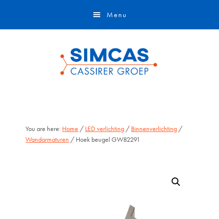
Door
Skip
Menu
naar
to
de
footer
hoofd
inhoud
You are here:
Home
/
LED verlichting
/
Binnenverlichting
/
Wandarmaturen
/ Hoek beugel GW82291