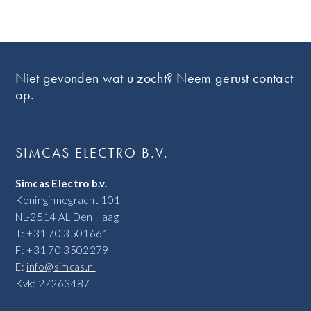
Footer
Niet gevonden wat u zocht? Neem gerust contact
op.
SIMCAS ELECTRO B.V.
Simcas Electro b.v.
Koninginnegracht 101
NL-2514 AL Den Haag
T: +31 70 3501661
F: +31 70 3502279
E:
info@simcas.nl
Kvk: 27263487