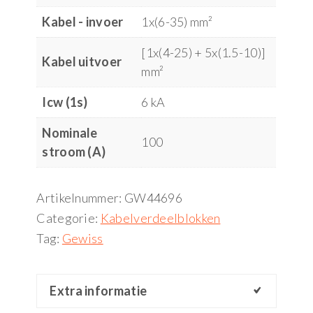
Kabel - invoer
1x(6-35) mm²
[1x(4-25) + 5x(1.5-10)]
Kabel uitvoer
mm²
Icw (1s)
6 kA
Nominale
100
stroom (A)
Artikelnummer:
GW44696
Categorie:
Kabelverdeelblokken
Tag:
Gewiss
Extra informatie