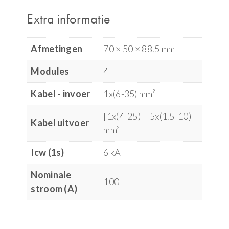
Extra informatie
Afmetingen
70 × 50 × 88.5 mm
Modules
4
Kabel - invoer
1x(6-35) mm²
[1x(4-25) + 5x(1.5-10)]
Kabel uitvoer
mm²
Icw (1s)
6 kA
Nominale
100
stroom (A)