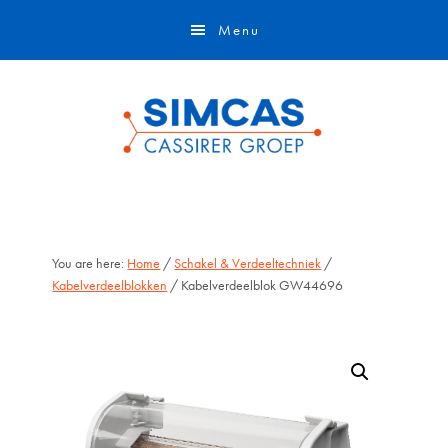
Door
Skip
Menu
naar
to
de
footer
hoofd
inhoud
You are here:
Home
/
Schakel & Verdeeltechniek
/
Kabelverdeelblokken
/ Kabelverdeelblok GW44696