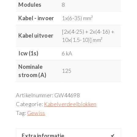
Modules
8
Kabel - invoer
1x(6-35) mm²
[2x(4-25) + 2x(4-16) +
Kabel uitvoer
10x(1.5-10)] mm²
Icw (1s)
6 kA
Nominale
125
stroom (A)
Artikelnummer:
GW44698
Categorie:
Kabelverdeelblokken
Tag:
Gewiss
Extra informatie