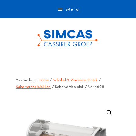
Door
Skip
Menu
naar
to
de
footer
hoofd
inhoud
You are here:
Home
/
Schakel & Verdeeltechniek
/
Kabelverdeelblokken
/ Kabelverdeelblok GW44698