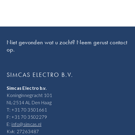
Footer
Niet gevonden wat u zocht? Neem gerust contact
op.
SIMCAS ELECTRO B.V.
Simcas Electro b.v.
Koninginnegracht 101
NL-2514 AL Den Haag
T: +31 70 3501661
F: +31 70 3502279
E:
info@simcas.nl
Kvk: 27263487