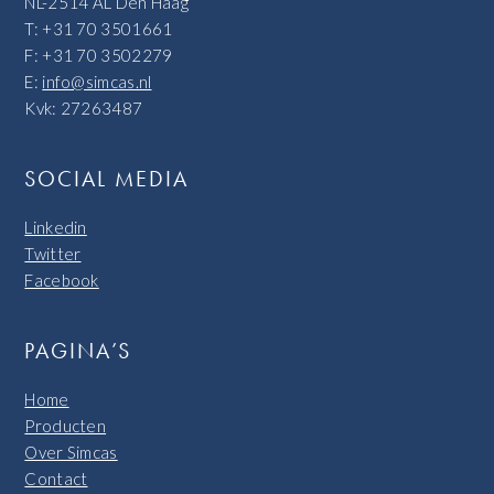
NL-2514 AL Den Haag
T: +31 70 3501661
F: +31 70 3502279
E:
info@simcas.nl
Kvk: 27263487
SOCIAL MEDIA
Linkedin
Twitter
Facebook
PAGINA’S
Home
Producten
Over Simcas
Contact