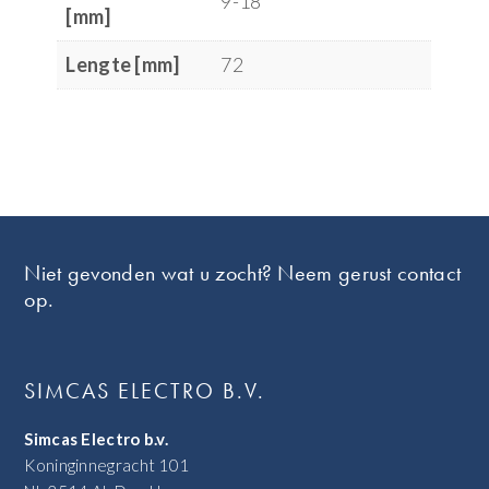
9-18
[mm]
Lengte [mm]
72
Footer
Niet gevonden wat u zocht? Neem gerust contact
op.
SIMCAS ELECTRO B.V.
Simcas Electro b.v.
Koninginnegracht 101