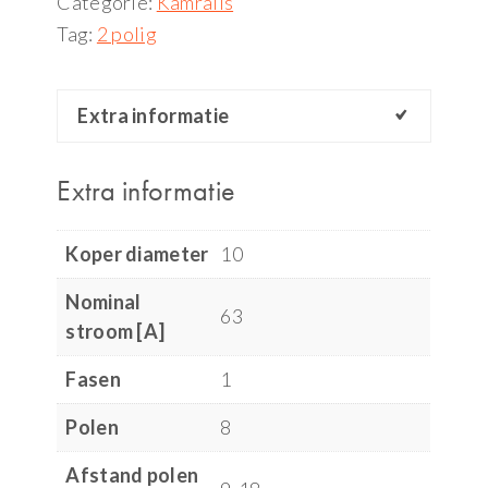
Categorie:
Kamrails
Tag:
2 polig
Extra informatie
Extra informatie
Koper diameter
10
Nominal
63
stroom [A]
Fasen
1
Polen
8
Afstand polen