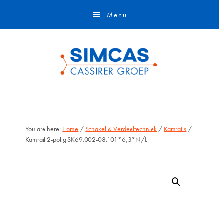
Door
Skip
Menu
naar
to
de
footer
hoofd
inhoud
You are here:
Home
/
Schakel & Verdeeltechniek
/
Kamrails
/
Kamrail 2-polig SK69.002-08.101*6,3*N/L