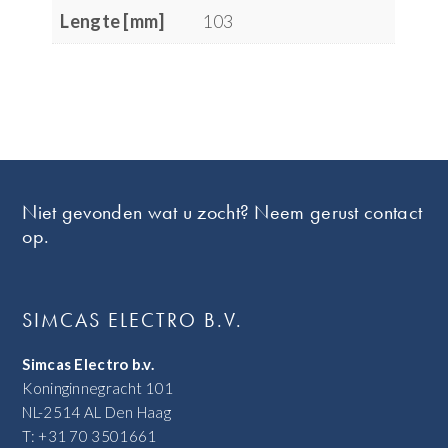
Lengte [mm]
103
Footer
Niet gevonden wat u zocht? Neem gerust contact
op.
SIMCAS ELECTRO B.V.
Simcas Electro b.v.
Koninginnegracht 101
NL-2514 AL Den Haag
T: +31 70 3501661