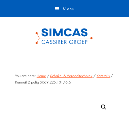
Door
Skip
Menu
naar
to
de
footer
hoofd
inhoud
You are here:
Home
/
Schakel & Verdeeltechniek
/
Kamrails
/
Kamrail 2-polig SK69.225.101/6,5