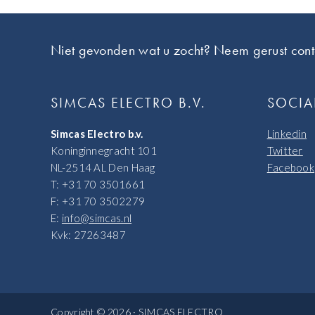
Footer
Niet gevonden wat u zocht? Neem gerust cont
SIMCAS ELECTRO B.V.
SOCIA
Simcas Electro b.v.
Linkedin
Koninginnegracht 101
Twitter
NL-2514 AL Den Haag
Facebook
T: +31 70 3501661
F: +31 70 3502279
E:
info@simcas.nl
Kvk: 27263487
Copyright © 2026 · SIMCAS ELECTRO