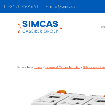
Door
Skip
T: +31 70 3501661
E: info@simcas.nl
naar
to
de
footer
hoofd
Laa
inhoud
You are here:
Home
/
Schakel & Verdeeltechniek
/
Schakelaars & A