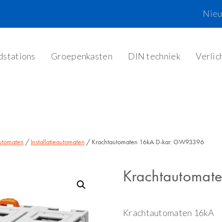
Nie
dstations
Groepenkasten
DIN techniek
Verlic
utomaten
/
Installatieautomaten
/ Krachtautomaten 16kA D-kar: GW93396
Krachtautomat
Krachtautomaten 16kA