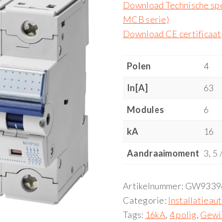
Download Technische spe
MCB serie)
Download CE certificaat
Polen
4
In[A]
63
Modules
6
kA
16
Aandraaimoment
3, 5 
Artikelnummer:
GW9339
Categorie:
Installatiea
Tags:
16kA
,
4 polig
,
Gewi