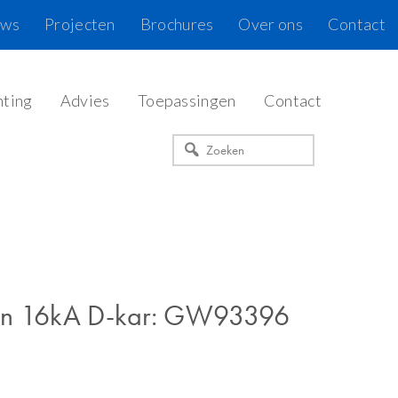
uws
Projecten
Brochures
Over ons
Contact
hting
Advies
Toepassingen
Contact
Zoeken
en 16kA D-kar: GW93396