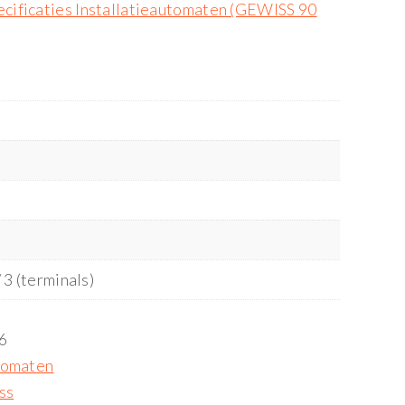
cificaties Installatieautomaten (GEWISS 90
/ 3 (terminals)
6
utomaten
ss