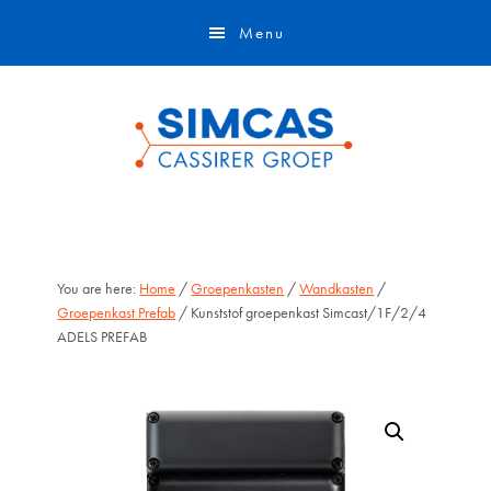
Door
Skip
Menu
naar
to
de
footer
hoofd
inhoud
You are here:
Home
/
Groepenkasten
/
Wandkasten
/
Groepenkast Prefab
/ Kunststof groepenkast Simcast/1F/2/4
ADELS PREFAB