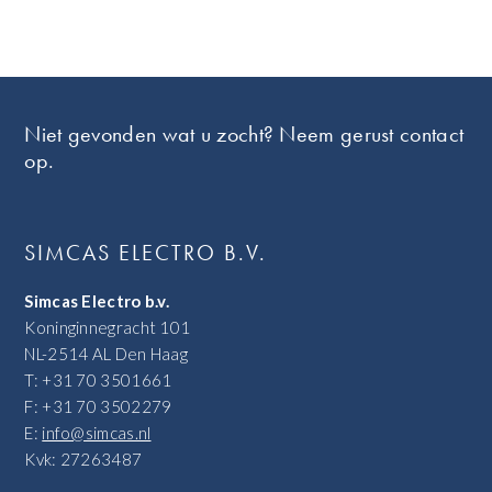
Footer
Niet gevonden wat u zocht? Neem gerust contact
op.
SIMCAS ELECTRO B.V.
Simcas Electro b.v.
Koninginnegracht 101
NL-2514 AL Den Haag
T: +31 70 3501661
F: +31 70 3502279
E:
info@simcas.nl
Kvk: 27263487