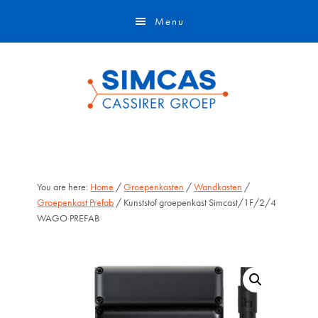
Door
Skip
Menu
naar
to
de
footer
hoofd
inhoud
You are here:
Home
/
Groepenkasten
/
Wandkasten
/
Groepenkast Prefab
/ Kunststof groepenkast Simcast/1F/2/4
WAGO PREFAB