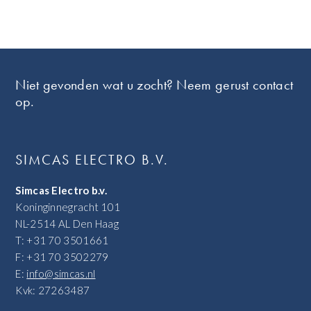
Footer
Niet gevonden wat u zocht? Neem gerust contact
op.
SIMCAS ELECTRO B.V.
Simcas Electro b.v.
Koninginnegracht 101
NL-2514 AL Den Haag
T: +31 70 3501661
F: +31 70 3502279
E:
info@simcas.nl
Kvk: 27263487