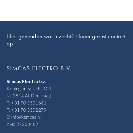
Footer
Niet gevonden wat u zocht? Neem gerust contact
op.
SIMCAS ELECTRO B.V.
Simcas Electro b.v.
Koninginnegracht 101
NL-2514 AL Den Haag
T: +31 70 3501661
F: +31 70 3502279
E:
info@simcas.nl
Kvk: 27263487