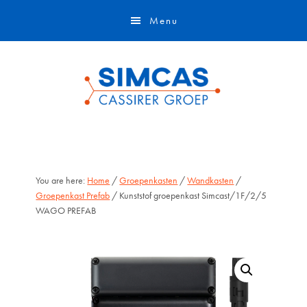
Door
Skip
Menu
naar
to
de
footer
hoofd
inhoud
You are here:
Home
/
Groepenkasten
/
Wandkasten
/
Groepenkast Prefab
/ Kunststof groepenkast Simcast/1F/2/5
WAGO PREFAB