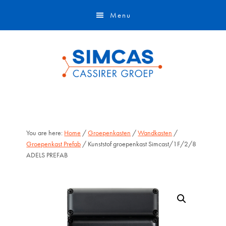
Door
Skip
Menu
naar
to
de
footer
hoofd
inhoud
You are here:
Home
/
Groepenkasten
/
Wandkasten
/
Groepenkast Prefab
/ Kunststof groepenkast Simcast/1F/2/8
ADELS PREFAB