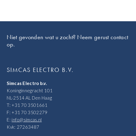
Footer
Niet gevonden wat u zocht? Neem gerust contact
op.
SIMCAS ELECTRO B.V.
Simcas Electro b.v.
Koninginnegracht 101
NL-2514 AL Den Haag
T: +31 70 3501661
F: +31 70 3502279
E:
info@simcas.nl
Kvk: 27263487