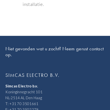
installatie.
Footer
Niet gevonden wat u zocht? Neem gerust contact
op.
SIMCAS ELECTRO B.V.
Simcas Electro b.v.
Koninginnegracht 101
NL-2514 AL Den Haag
T: +31 70 3501661
F: +31 70 3502279