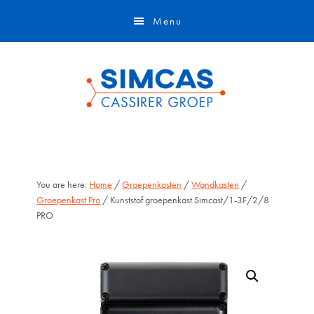
Door
Skip
Menu
naar
to
de
footer
hoofd
inhoud
You are here:
Home
/
Groepenkasten
/
Wandkasten
/
Groepenkast Pro
/ Kunststof groepenkast Simcast/1-3F/2/8
PRO