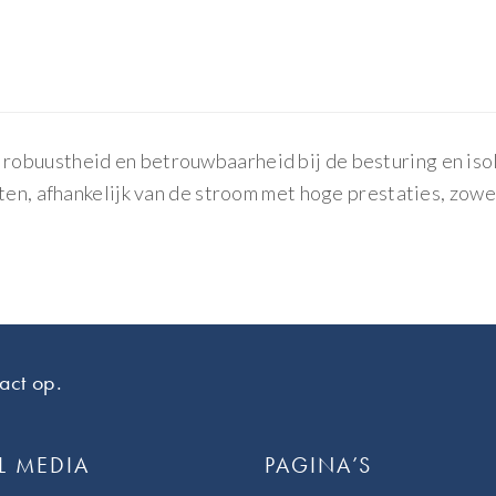
buustheid en betrouwbaarheid bij de besturing en isolat
ten, afhankelijk van de stroom met hoge prestaties, zowel
act op.
L MEDIA
PAGINA’S