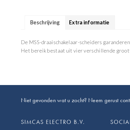
Beschrijving
Extra informatie
De MSS-draaischakelaar-scheiders garanderen ro
Het bereik bestaat uit vier verschillende groot
Footer
Niet gevonden wat u zocht? Neem gerust cont
SIMCAS ELECTRO B.V.
SOCIA