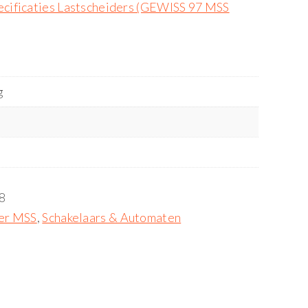
cificaties Lastscheiders (GEWISS 97 MSS
g
8
der MSS
,
Schakelaars & Automaten