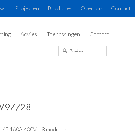
uws
Projecten
Brochures
Over ons
Contact
hting
Advies
Toepassingen
Contact
Zoeken
GW97728
– 4P 160A 400V – 8 modulen