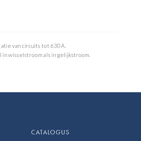
ie van circuits tot 630 A.
 in wisselstroom als in gelijkstroom.
CATALOGUS