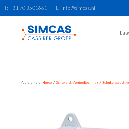
Door
Skip
T: +31 70 3501661
E: info@simcas.nl
naar
to
de
footer
hoofd
Laa
inhoud
You are here:
Home
/
Schakel & Verdeeltechniek
/
Schakelaars & A