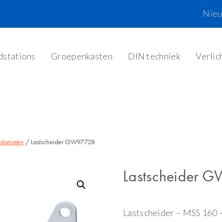
Nie
dstations
Groepenkasten
DIN techniek
Verlic
utomaten
/ Lastscheider GW97728
Lastscheider 
Lastscheider – MSS 160 