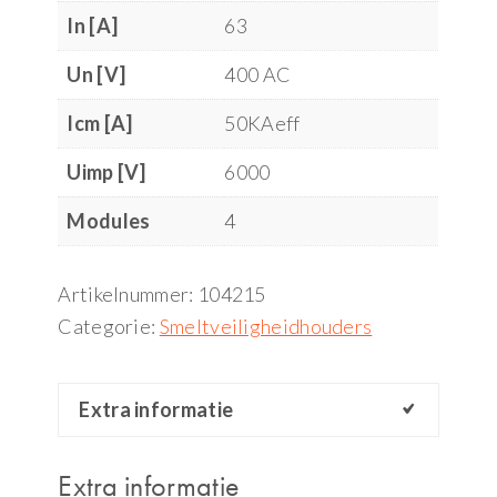
In [A]
63
Un [V]
400 AC
Icm [A]
50KAeff
Uimp [V]
6000
Modules
4
Artikelnummer:
104215
Categorie:
Smeltveiligheidhouders
Extra informatie
Extra informatie