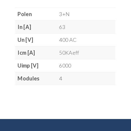
Polen
3+N
In [A]
63
Un [V]
400 AC
Icm [A]
50KAeff
Uimp [V]
6000
Modules
4
Footer