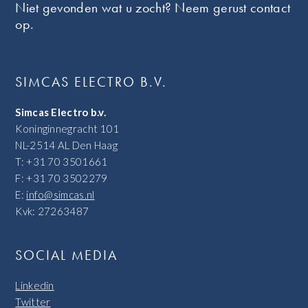
Niet gevonden wat u zocht? Neem gerust contact
op.
SIMCAS ELECTRO B.V.
Simcas Electro b.v.
Koninginnegracht 101
NL-2514 AL Den Haag
T: +31 70 3501661
F: +31 70 3502279
E:
info@simcas.nl
Kvk: 27263487
SOCIAL MEDIA
Linkedin
Twitter