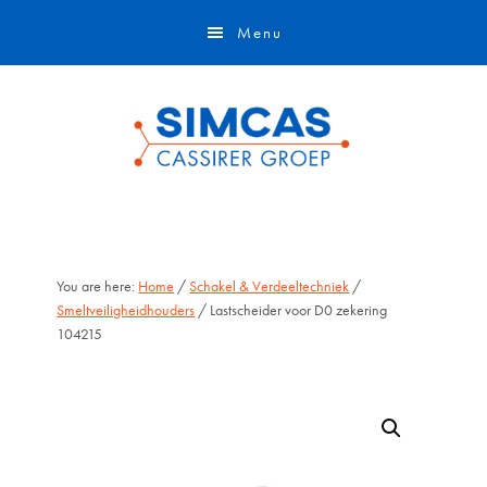
Door
Skip
Menu
naar
to
de
footer
hoofd
inhoud
You are here:
Home
/
Schakel & Verdeeltechniek
/
Smeltveiligheidhouders
/ Lastscheider voor D0 zekering
104215