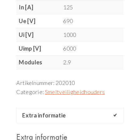
In [A]
125
Ue [V]
690
Ui [V]
1000
Uimp [V]
6000
Modules
2.9
Artikelnummer:
202010
Categorie:
Smeltveiligheidhouders
Extra informatie
Extra informatie