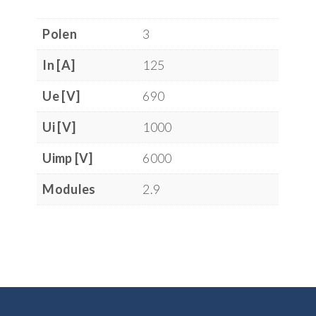
Polen
3
In [A]
125
Ue [V]
690
Ui [V]
1000
Uimp [V]
6000
Modules
2.9
Footer