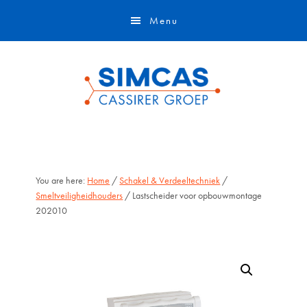
Door
Skip
Menu
naar
to
de
footer
hoofd
inhoud
You are here:
Home
/
Schakel & Verdeeltechniek
/
Smeltveiligheidhouders
/ Lastscheider voor opbouwmontage
202010