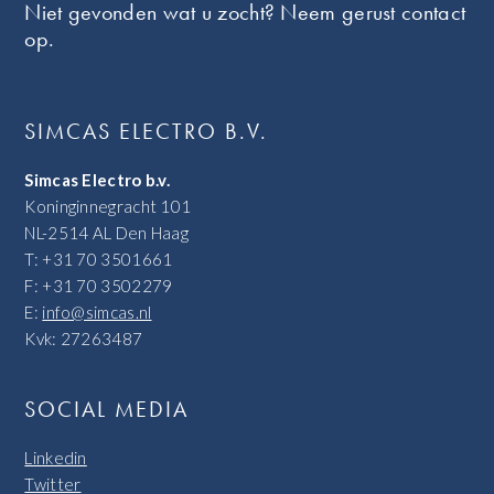
Niet gevonden wat u zocht? Neem gerust contact
op.
SIMCAS ELECTRO B.V.
Simcas Electro b.v.
Koninginnegracht 101
NL-2514 AL Den Haag
T: +31 70 3501661
F: +31 70 3502279
E:
info@simcas.nl
Kvk: 27263487
SOCIAL MEDIA
Linkedin
Twitter