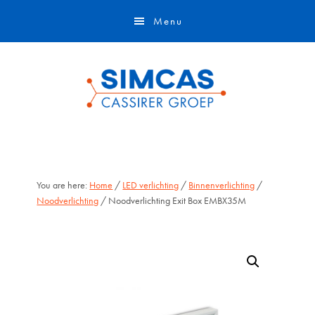
Door
Skip
Menu
naar
to
de
footer
hoofd
inhoud
You are here:
Home
/
LED verlichting
/
Binnenverlichting
/
Noodverlichting
/ Noodverlichting Exit Box EMBX35M