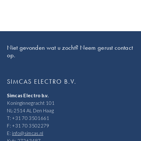
Footer
Niet gevonden wat u zocht? Neem gerust contact
op.
SIMCAS ELECTRO B.V.
Simcas Electro b.v.
Koninginnegracht 101
NL-2514 AL Den Haag
T: +31 70 3501661
F: +31 70 3502279
E:
info@simcas.nl
Kvk: 27263487