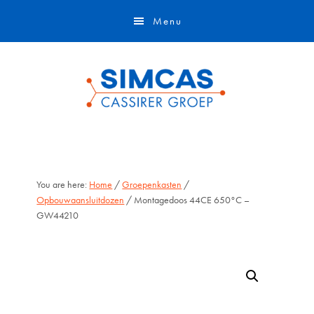
Door
Skip
Menu
naar
to
de
footer
hoofd
inhoud
You are here:
Home
/
Groepenkasten
/
Opbouwaansluitdozen
/ Montagedoos 44CE 650°C –
GW44210