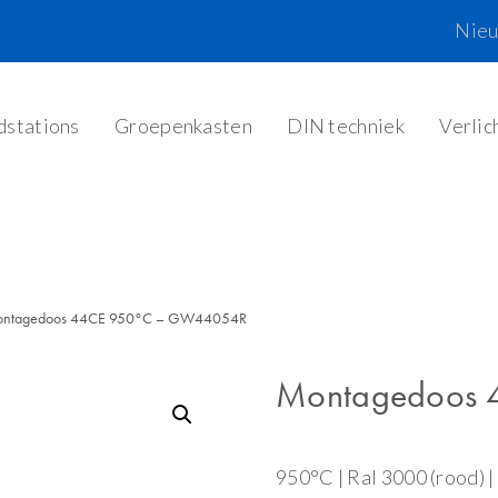
Nie
dstations
Groepenkasten
DIN techniek
Verlic
ntagedoos 44CE 950°C – GW44054R
Montagedoos
950°C | Ral 3000 (rood)