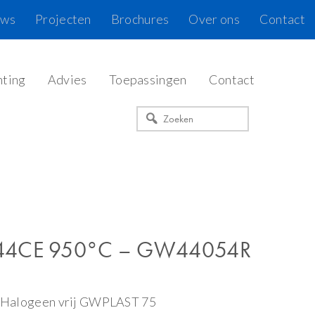
uws
Projecten
Brochures
Over ons
Contact
hting
Advies
Toepassingen
Contact
Zoeken
 44CE 950°C – GW44054R
 | Halogeen vrij GWPLAST 75