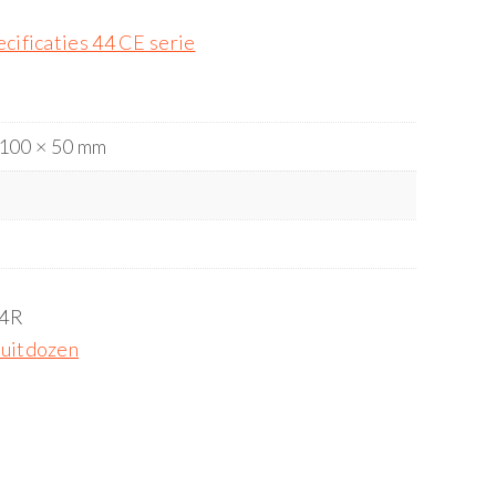
cificaties 44 CE serie
 100 × 50 mm
4R
uitdozen