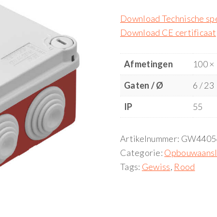
Download Technische spe
Download CE certificaat
Afmetingen
100 ×
Gaten / Ø
6 / 23
IP
55
Artikelnummer:
GW4405
Categorie:
Opbouwaansl
Tags:
Gewiss
,
Rood