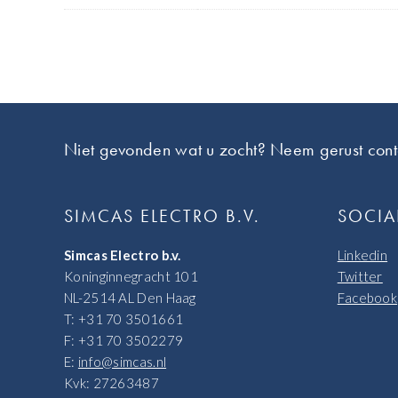
Footer
Niet gevonden wat u zocht? Neem gerust cont
SIMCAS ELECTRO B.V.
SOCIA
Simcas Electro b.v.
Linkedin
Koninginnegracht 101
Twitter
NL-2514 AL Den Haag
Facebook
T: +31 70 3501661
F: +31 70 3502279
E:
info@simcas.nl
Kvk: 27263487