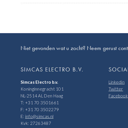
Footer
Niet gevonden wat u zocht? Neem gerust cont
SIMCAS ELECTRO B.V.
SOCIA
Simcas Electro b.v.
Linkedin
Koninginnegracht 101
Twitter
NL-2514 AL Den Haag
Facebook
T: +31 70 3501661
F: +31 70 3502279
E:
info@simcas.nl
Kvk: 27263487