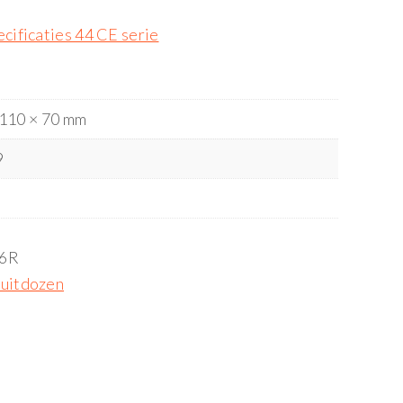
cificaties 44 CE serie
 110 × 70 mm
9
6R
uitdozen