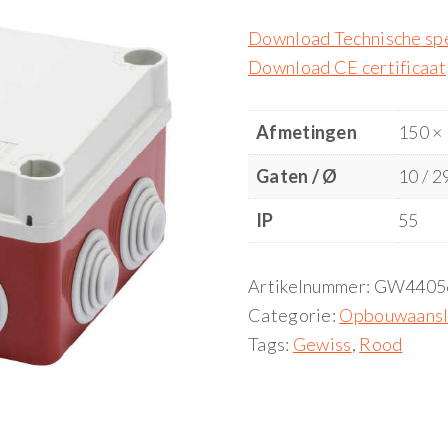
Download Technische spe
Download CE certificaat
Afmetingen
150 ×
Gaten / Ø
10 / 2
IP
55
Artikelnummer:
GW4405
Categorie:
Opbouwaansl
Tags:
Gewiss
,
Rood