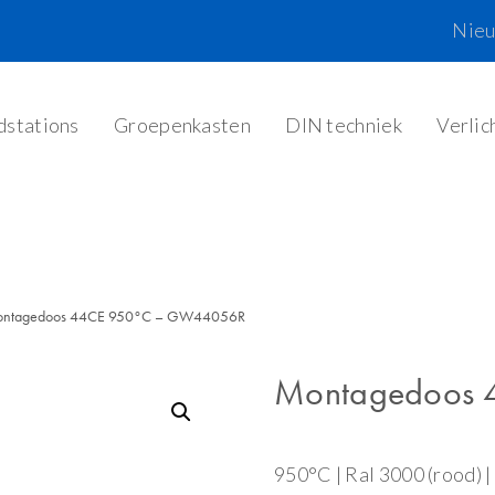
Nie
dstations
Groepenkasten
DIN techniek
Verlic
ntagedoos 44CE 950°C – GW44056R
Montagedoos
950°C | Ral 3000 (rood)