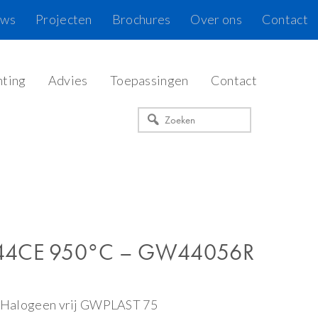
uws
Projecten
Brochures
Over ons
Contact
hting
Advies
Toepassingen
Contact
Zoeken
 44CE 950°C – GW44056R
 | Halogeen vrij GWPLAST 75