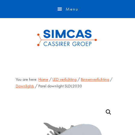
Door
Skip
Menu
naar
to
de
footer
hoofd
inhoud
You are here:
Home
/
LED verlichting
/
Binnenverlichting
/
Downlights
/ Parel downlight SLDL2030