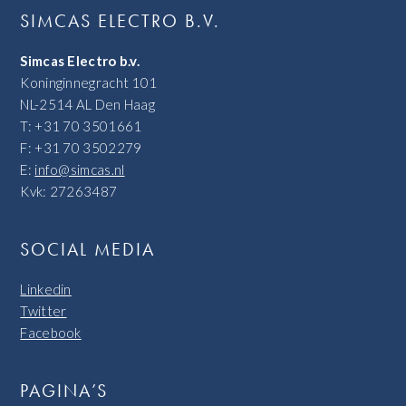
SIMCAS ELECTRO B.V.
Simcas Electro b.v.
Koninginnegracht 101
NL-2514 AL Den Haag
T: +31 70 3501661
F: +31 70 3502279
E:
info@simcas.nl
Kvk: 27263487
SOCIAL MEDIA
Linkedin
Twitter
Facebook
PAGINA’S