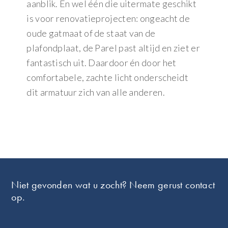
aanblik. En wel één die uitermate geschikt
is voor renovatieprojecten: ongeacht de
oude gatmaat of de staat van de
plafondplaat, de Parel past altijd en ziet er
fantastisch uit. Daardoor én door het
comfortabele, zachte licht onderscheidt
dit armatuur zich van alle anderen.
Footer
Niet gevonden wat u zocht? Neem gerust contact
op.