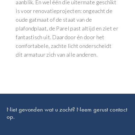
aanblik. En wel één die uitermate geschikt
is voor renovatieprojecten: ongeacht de
oude gatmaat of de staat van de
plafondplaat, de Parel past altijd en ziet er
fantastisch uit. Daardoor én door het
comfortabele, zachte licht onderscheidt
dit armatuur zich van alle anderen.
Footer
Niet gevonden wat u zocht? Neem gerust contact
op.