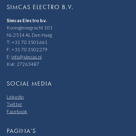
SIMCAS ELECTRO B.V.
Simcas Electro b.v.
Koninginnegracht 101
NL-2514 AL Den Haag
T: +31 70 3501661
F: +31 70 3502279
E:
info@simcas.nl
Kvk: 27263487
SOCIAL MEDIA
Linkedin
Twitter
Facebook
PAGINA’S