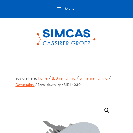
Door
Skip
Menu
naar
to
de
footer
hoofd
inhoud
You are here:
Home
/
LED verlichting
/
Binnenverlichting
/
Downlights
/ Parel downlight SLDL4030