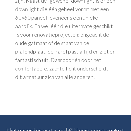
zijn. Naast de “gewone” downlight is er een
downlight die één geheel vormt met een
60×60 paneel: eveneens een unieke
aanblik. En wel één die uitermate geschikt
is voor renovatieprojecten: ongeacht de
oude gatmaat of de staat van de
plafondplaat, de Parel past altijd en ziet er
fantastisch uit. Daardoor én door het
comfortabele, zachte licht onderscheidt
dit armatuur zich van alle anderen.
Footer
Niet gevonden wat u zocht? Neem gerust contact