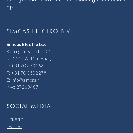
op.
SIMCAS ELECTRO B.V.
Simcas Electro b.v.
Koninginnegracht 101
NL-2514 AL Den Haag
T: +31 70 3501661
F: +31 70 3502279
E:
info@simcas.nl
Kvk: 27263487
SOCIAL MEDIA
Linkedin
Twitter