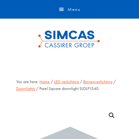
Door
Skip
Menu
naar
to
de
footer
hoofd
inhoud
You are here:
Home
/
LED verlichting
/
Binnenverlichting
/
Downlights
/ Parel Square downlight SLDLP1540