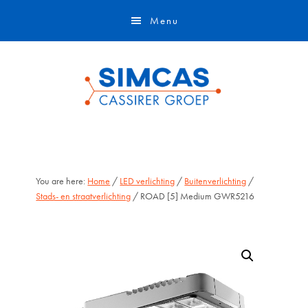
Door
Skip
Menu
naar
to
de
footer
hoofd
inhoud
You are here:
Home
/
LED verlichting
/
Buitenverlichting
/
Stads- en straatverlichting
/ ROAD [5] Medium GWR5216