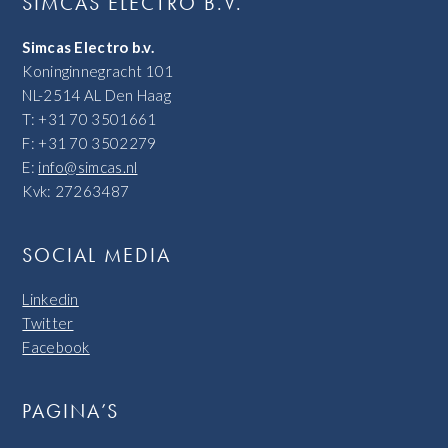
SIMCAS ELECTRO B.V.
Simcas Electro b.v.
Koninginnegracht 101
NL-2514 AL Den Haag
T: +31 70 3501661
F: +31 70 3502279
E:
info@simcas.nl
Kvk: 27263487
SOCIAL MEDIA
Linkedin
Twitter
Facebook
PAGINA’S