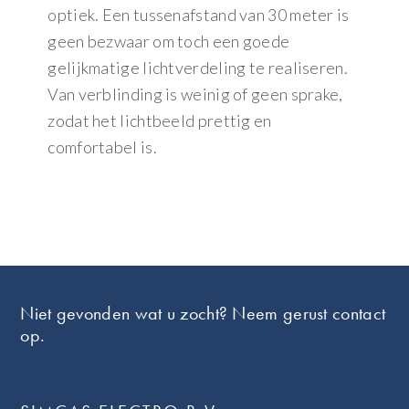
optiek. Een tussenafstand van 30 meter is
geen bezwaar om toch een goede
gelijkmatige lichtverdeling te realiseren.
Van verblinding is weinig of geen sprake,
zodat het lichtbeeld prettig en
comfortabel is.
Footer
Niet gevonden wat u zocht? Neem gerust contact
op.