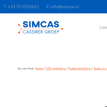
Door
Skip
T: +31 70 3501661
E: info@simcas.nl
naar
to
de
footer
hoofd
Laa
inhoud
You are here:
Home
/
LED verlichting
/
Buitenverlichting
/
Stads- en 