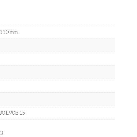
 330 mm
00 L90B15
3