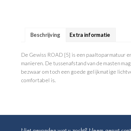
Beschrijving
Extra informatie
De Gewiss ROAD [5] is een paaltoparmatuur en 
manieren. De tussenafstand van de masten mag g
bezwaar om toch een goede gelijkmatige lichtver
comfortabel is.
Footer
Niet gevonden wat u zocht? Neem gerust cont