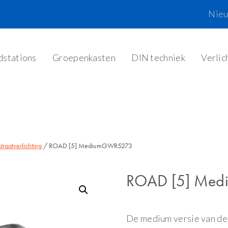
Nie
dstations
Groepenkasten
DIN techniek
Verlic
straatverlichting
/ ROAD [5] MediumGWR5273
ROAD [5] Me
De medium versie van de