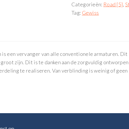
Categorieën:
Road [5]
,
S
Tag:
Gewiss
is een vervanger van alle conventionele armaturen. Dit 
root zijn. Dit is te danken aan de zorgvuldig ontworpen
deling te realiseren. Van verblinding is weinig of geen 
act op.