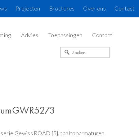
uws
Projecten
Brochures
Over ons
Contact
hting
Advies
Toepassingen
Contact
Zoeken
diumGWR5273
 serie Gewiss ROAD [5] paaltoparmaturen.