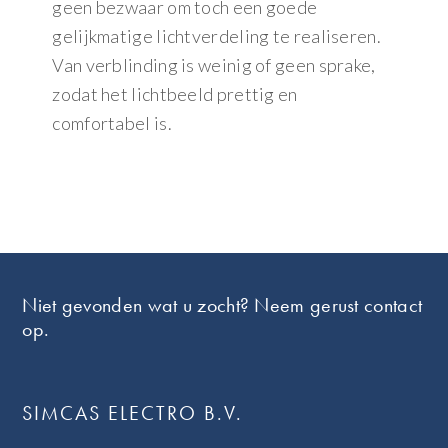
geen bezwaar om toch een goede
gelijkmatige lichtverdeling te realiseren.
Van verblinding is weinig of geen sprake,
zodat het lichtbeeld prettig en
comfortabel is.
Footer
Niet gevonden wat u zocht? Neem gerust contact
op.
SIMCAS ELECTRO B.V.