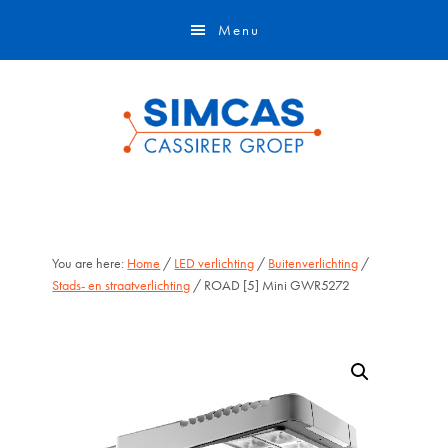
Door
Skip
Menu
naar
to
de
footer
hoofd
inhoud
You are here:
Home
/
LED verlichting
/
Buitenverlichting
/
Stads- en straatverlichting
/ ROAD [5] Mini GWR5272