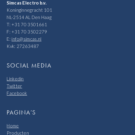
Simcas Electro b.v.
Koninginnegracht 101
NL-2514 AL Den Haag
T: +31 70 3501661
F: +31 70 3502279
E:
info@simcas.nl
Kvk: 27263487
SOCIAL MEDIA
Linkedin
Twitter
Facebook
PAGINA’S
Home
Producten