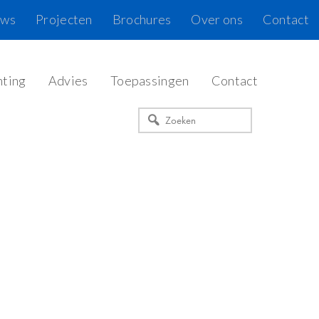
uws
Projecten
Brochures
Over ons
Contact
hting
Advies
Toepassingen
Contact
Zoeken