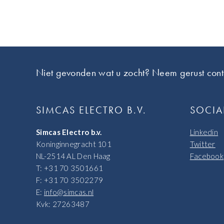
Footer
Niet gevonden wat u zocht? Neem gerust cont
SIMCAS ELECTRO B.V.
SOCIA
Simcas Electro b.v.
Linkedin
Koninginnegracht 101
Twitter
NL-2514 AL Den Haag
Facebook
T: +31 70 3501661
F: +31 70 3502279
E:
info@simcas.nl
Kvk: 27263487