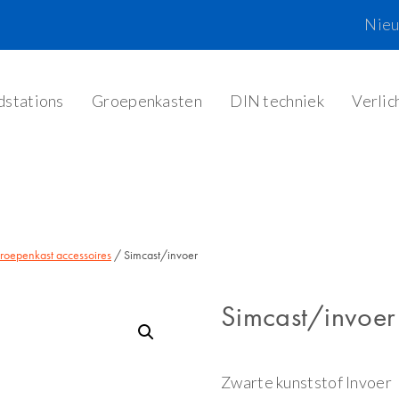
Nie
dstations
Groepenkasten
DIN techniek
Verlic
roepenkast accessoires
/ Simcast/invoer
Simcast/invoer
Zwarte kunststof Invoer