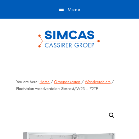
Door
Skip
Menu
naar
to
de
footer
hoofd
inhoud
You are here:
Home
/
Groepenkasten
/
Wandverdelers
/
Plaatstalen wandverdelers Simcast/W23 – 72TE