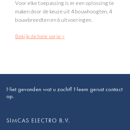
Voor elke toepassing is er een oplossing te
maken door de keuze uit 4 bouwhoogten, 4
bouwbreedten en 6 uitvoeringen.
Bekijk de hele serie >
Footer
Niet gevonden wat u zocht? Neem gerust contact
op.
SIMCAS ELECTRO B.V.