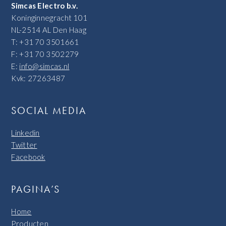
Simcas Electro b.v.
Koninginnegracht 101
NL-2514 AL Den Haag
T: +31 70 3501661
F: +31 70 3502279
E:
info@simcas.nl
Kvk: 27263487
SOCIAL MEDIA
Linkedin
Twitter
Facebook
PAGINA’S
Home
Producten