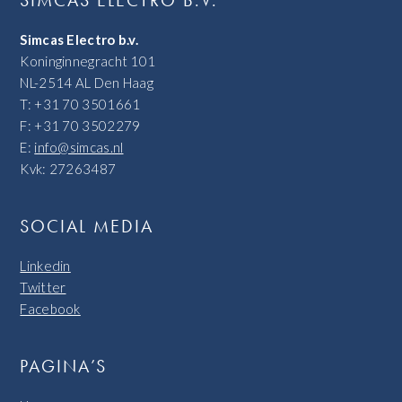
Simcas Electro b.v.
Koninginnegracht 101
NL-2514 AL Den Haag
T: +31 70 3501661
F: +31 70 3502279
E:
info@simcas.nl
Kvk: 27263487
SOCIAL MEDIA
Linkedin
Twitter
Facebook
PAGINA’S