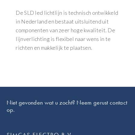
De SLD led lichtlijn is technisch ontwikkeld
in Nederland en bestaat uitsluitend uit
componenten van zeer hoge kwaliteit. De
lijnverlichting is flexibel naar wens in te
richten en makkelijk te plaatsen.
Footer
Niet gevonden wat u zocht? Neem gerust contact
op.
SIMCAS ELECTRO B.V.