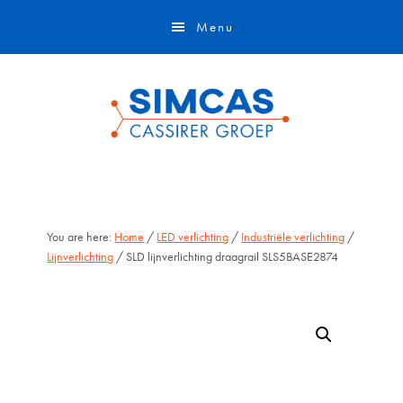
Door
Skip
Menu
naar
to
de
footer
hoofd
inhoud
You are here:
Home
/
LED verlichting
/
Industriële verlichting
/
Lijnverlichting
/ SLD lijnverlichting draagrail SLS5BASE2874