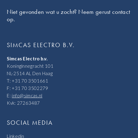
Niet gevonden wat u zocht? Neem gerust contact
op.
SIMCAS ELECTRO B.V.
Simcas Electro b.v.
Koninginnegracht 101
NL-2514 AL Den Haag
T: +31 70 3501661
F: +31 70 3502279
E:
info@simcas.nl
Kvk: 27263487
SOCIAL MEDIA
Linkedin