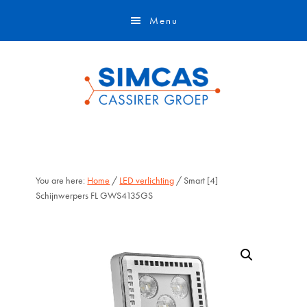
Door
Skip
Menu
naar
to
de
footer
hoofd
inhoud
You are here:
Home
/
LED verlichting
/ Smart [4]
Schijnwerpers FL GWS4135GS