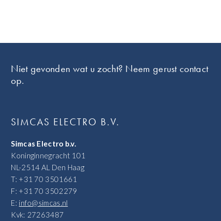
Footer
Niet gevonden wat u zocht? Neem gerust contact
op.
SIMCAS ELECTRO B.V.
Simcas Electro b.v.
Koninginnegracht 101
NL-2514 AL Den Haag
T: +31 70 3501661
F: +31 70 3502279
E:
info@simcas.nl
Kvk: 27263487