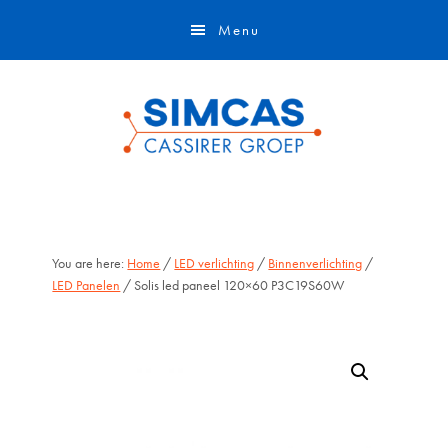
Door
Skip
Menu
naar
to
de
footer
hoofd
inhoud
You are here:
Home
/
LED verlichting
/
Binnenverlichting
/
LED Panelen
/ Solis led paneel 120×60 P3C19S60W