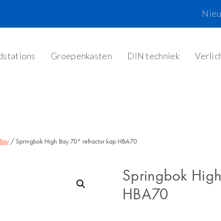
Nie
dstations
Groepenkasten
DIN techniek
Verlic
Bay
/ Springbok High Bay 70° refractor kap HBA70
Springbok High
HBA70