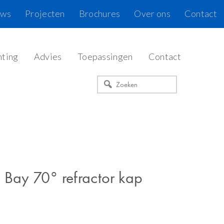
uws
Projecten
Brochures
Over ons
Contact
hting
Advies
Toepassingen
Contact
Zoeken
 Bay 70° refractor kap