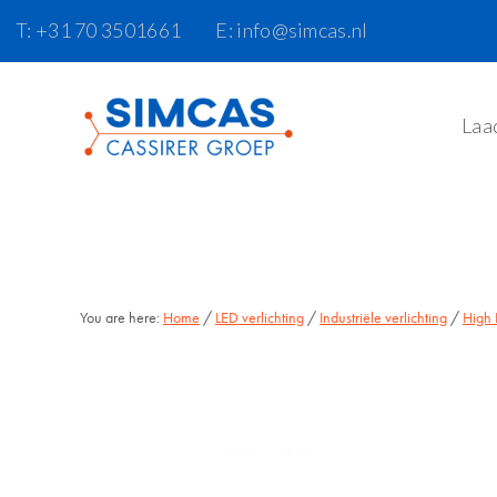
Door
Skip
T: +31 70 3501661
E: info@simcas.nl
naar
to
de
footer
hoofd
Laa
inhoud
You are here:
Home
/
LED verlichting
/
Industriële verlichting
/
High 