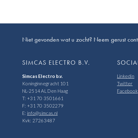
Footer
Niet gevonden wat u zocht? Neem gerust cont
SIMCAS ELECTRO B.V.
SOCIA
Simcas Electro b.v.
Linkedin
Koninginnegracht 101
Twitter
NL-2514 AL Den Haag
Facebook
T: +31 70 3501661
F: +31 70 3502279
E:
info@simcas.nl
Kvk: 27263487