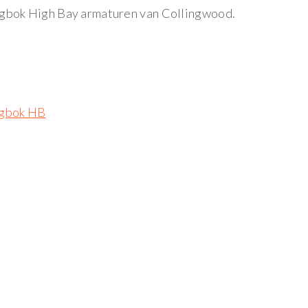
ngbok High Bay armaturen van Collingwood.
ngbok HB