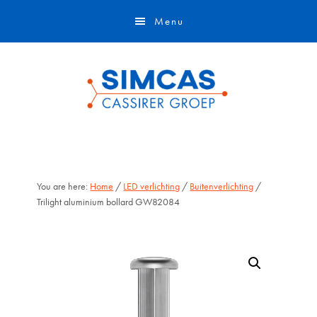
Door
Skip
Menu
naar
to
de
footer
hoofd
inhoud
You are here:
Home
/
LED verlichting
/
Buitenverlichting
/
Trilight aluminium bollard GW82084