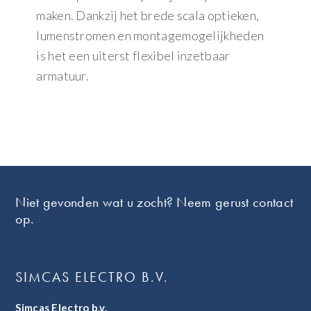
maken. Dankzij het brede scala optieken,
lumenstromen en montagemogelijkheden
is het een uiterst flexibel inzetbaar
armatuur.
Footer
Niet gevonden wat u zocht? Neem gerust contact
op.
SIMCAS ELECTRO B.V.
Simcas Electro b.v.