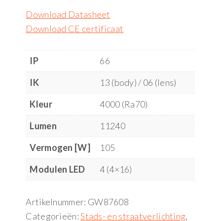
Download Datasheet
Download CE certificaat
IP
66
IK
13 (body) / 06 (lens)
Kleur
4000 (Ra70)
Lumen
11240
Vermogen [W]
105
Modulen LED
4 (4×16)
Artikelnummer:
GW87608
Categorieën:
Stads- en straatverlichting
,