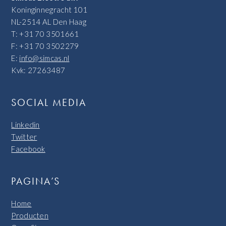
Koninginnegracht 101
NL-2514 AL Den Haag
T: +31 70 3501661
F: +31 70 3502279
E:
info@simcas.nl
Kvk: 27263487
SOCIAL MEDIA
Linkedin
Twitter
Facebook
PAGINA’S
Home
Producten