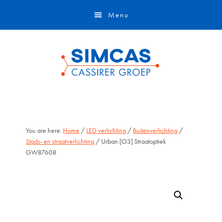
Door
Skip
Menu
naar
to
de
footer
hoofd
inhoud
You are here:
Home
/
LED verlichting
/
Buitenverlichting
/
Stads- en straatverlichting
/ Urban [O3] Straatoptiek
GW87608