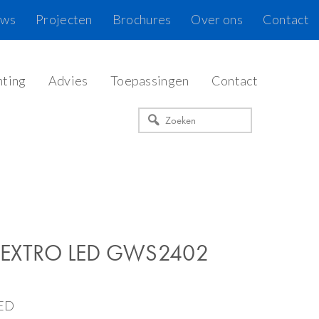
uws
Projecten
Brochures
Over ons
Contact
hting
Advies
Toepassingen
Contact
Zoeken
 EXTRO LED GWS2402
LED