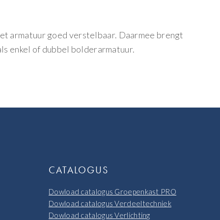
 het armatuur goed verstelbaar. Daarmee brengt
 als enkel of dubbel bolderarmatuur.
CATALOGUS
Dowload catalogus Groepenkast PRO
Dowload catalogus Verdeeltechniek
Dowload catalogus Verlichting