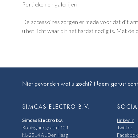
Portieken en galerijen
De accessoires zorgen er mede voor dat dit ar
u het licht waar dit het hardst nodig is. Met de
Footer
Niet gevonden wat u zocht? Neem gerust cont
SIMCAS ELECTRO B.V.
SOCIA
Simcas Electro b.v.
Linkedin
Koninginnegracht 101
Twitter
NL-2514 AL Den Haag
Facebook