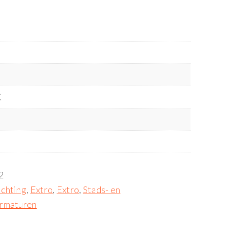
K
2
ichting
,
Extro
,
Extro
,
Stads- en
rmaturen