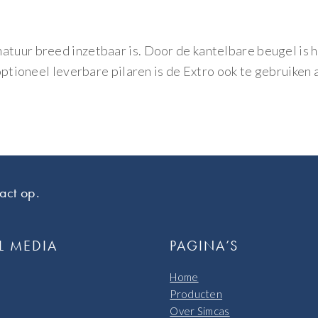
matuur breed inzetbaar is. Door de kantelbare beugel is
 optioneel leverbare pilaren is de Extro ook te gebruiken
act op.
L MEDIA
PAGINA’S
Home
Producten
Over Simcas