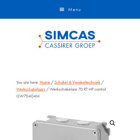
Door
Skip
Menu
naar
to
de
footer
hoofd
inhoud
You are here:
Home
/
Schakel & Verdeeltechniek
/
Werkschakelaars
/ Werkschakelaar 70 RT HP control
GW70404M