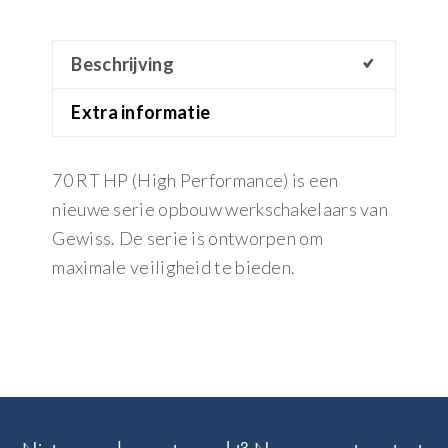
Beschrijving
Extra informatie
70 RT HP (High Performance) is een
nieuwe serie opbouw werkschakelaars van
Gewiss. De serie is ontworpen om
maximale veiligheid te bieden.
Footer