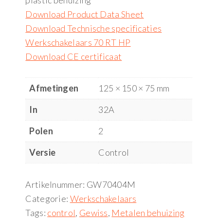
plastic behuizing
Download Product Data Sheet
Download Technische specificaties
Werkschakelaars 70 RT HP
Download CE certificaat
Afmetingen
125 × 150 × 75 mm
In
32A
Polen
2
Versie
Control
Artikelnummer:
GW70404M
Categorie:
Werkschakelaars
Tags:
control
,
Gewiss
,
Metalen behuizing