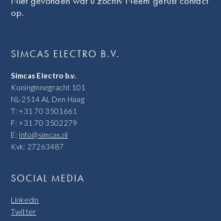
Niet gevonden wat u zocht? Neem gerust contact
op.
SIMCAS ELECTRO B.V.
Simcas Electro b.v.
Koninginnegracht 101
NL-2514 AL Den Haag
T: +31 70 3501661
F: +31 70 3502279
E:
info@simcas.nl
Kvk: 27263487
SOCIAL MEDIA
Linkedin
Twitter