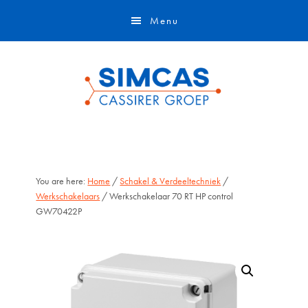
Door
Skip
Menu
naar
to
de
footer
hoofd
inhoud
You are here:
Home
/
Schakel & Verdeeltechniek
/
Werkschakelaars
/ Werkschakelaar 70 RT HP control
GW70422P