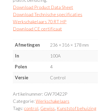
plastic behuizing.
Download Product Data Sheet
Download Technische specificaties
Werkschakelaars 70 RT HP
Download CE certificaat
Afmetingen
236 × 316 × 178 mm
In
100A
Polen
4
Versie
Control
Artikelnummer:
GW70422P
Categorie:
Werkschakelaars
Tags:
control
,
Gewiss
,
Kunststof behuizing