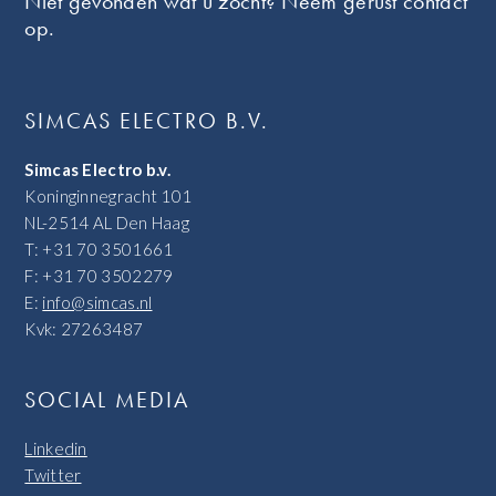
Niet gevonden wat u zocht? Neem gerust contact
op.
SIMCAS ELECTRO B.V.
Simcas Electro b.v.
Koninginnegracht 101
NL-2514 AL Den Haag
T: +31 70 3501661
F: +31 70 3502279
E:
info@simcas.nl
Kvk: 27263487
SOCIAL MEDIA
Linkedin
Twitter