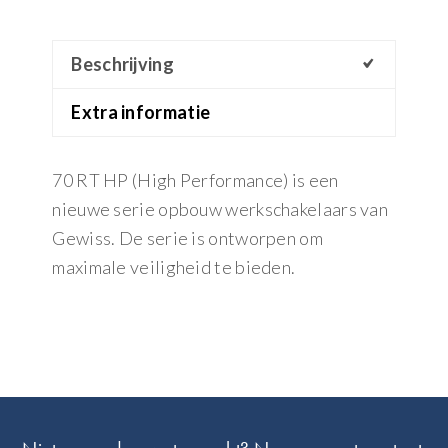
Beschrijving
Extra informatie
70 RT HP (High Performance) is een
nieuwe serie opbouw werkschakelaars van
Gewiss. De serie is ontworpen om
maximale veiligheid te bieden.
Footer