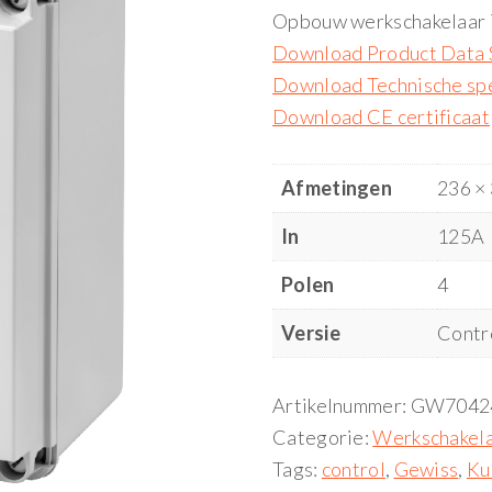
Opbouw werkschakelaar 7
Download Product Data 
Download Technische spe
Download CE certificaat
Afmetingen
236 ×
In
125A
Polen
4
Versie
Contr
Artikelnummer:
GW7042
Categorie:
Werkschakel
Tags:
control
,
Gewiss
,
Ku