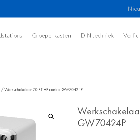
Nie
dstations
Groepenkasten
DIN techniek
Verlic
/ Werkschakelaar 70 RT HP control GW70424P
Werkschakelaar
GW70424P