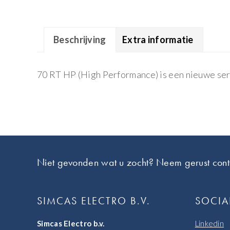
Beschrijving
Extra informatie
70 RT HP (High Performance) is een nieuwe ser
Footer
Niet gevonden wat u zocht? Neem gerust cont
SIMCAS ELECTRO B.V.
SOCIA
Simcas Electro b.v.
Linkedin