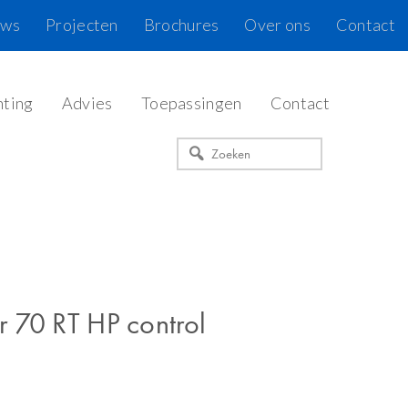
uws
Projecten
Brochures
Over ons
Contact
hting
Advies
Toepassingen
Contact
Zoeken
 70 RT HP control