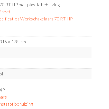
0 RT HP met plastic behuizing.
Sheet
cificaties Werkschakelaars 70 RT HP
 316 × 178 mm
ol
4P
aars
nststof behuizing