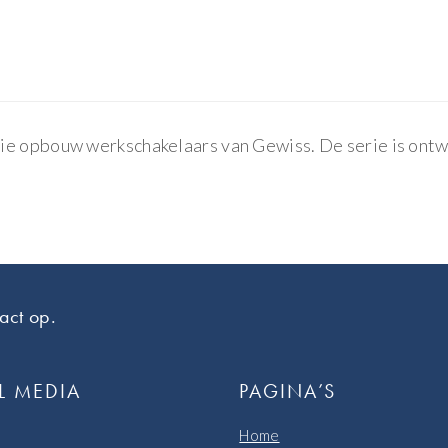
ie opbouw werkschakelaars van Gewiss. De serie is ontw
act op.
L MEDIA
PAGINA’S
Home