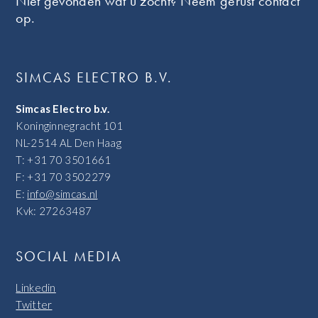
Niet gevonden wat u zocht? Neem gerust contact
op.
SIMCAS ELECTRO B.V.
Simcas Electro b.v.
Koninginnegracht 101
NL-2514 AL Den Haag
T: +31 70 3501661
F: +31 70 3502279
E:
info@simcas.nl
Kvk: 27263487
SOCIAL MEDIA
Linkedin
Twitter