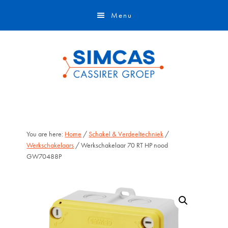
Door
Skip
Menu
naar
to
de
footer
hoofd
inhoud
You are here:
Home
/
Schakel & Verdeeltechniek
/
Werkschakelaars
/ Werkschakelaar 70 RT HP nood
GW70488P