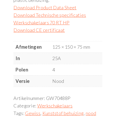
plastic behuizing.
Download Product Data Sheet
Download Technische specificaties
Werkschakelaars 70 RT HP
Download CE certificaat
Afmetingen
125 × 150 × 75 mm
In
25A
Polen
4
Versie
Nood
Artikelnummer:
GW70488P
Categorie:
Werkschakelaars
Tags:
Gewiss
,
Kunststof behuizing
,
nood