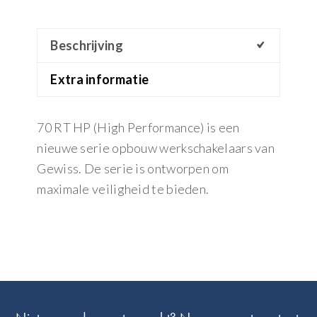
Beschrijving
Extra informatie
70 RT HP (High Performance) is een
nieuwe serie opbouw werkschakelaars van
Gewiss. De serie is ontworpen om
maximale veiligheid te bieden.
Footer